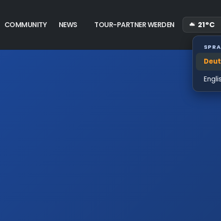
21°C
COMMUNITY
NEWS
TOUR-PARTNER WERDEN
SPRA
Deut
Engli